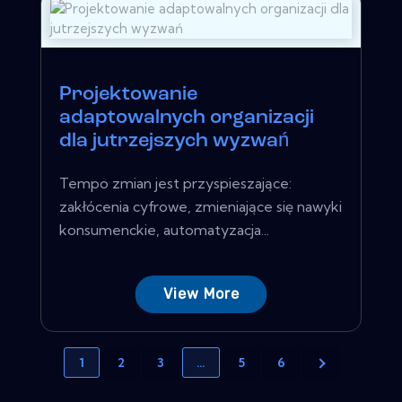
Projektowanie
adaptowalnych organizacji
dla jutrzejszych wyzwań
Tempo zmian jest przyspieszające:
zakłócenia cyfrowe, zmieniające się nawyki
konsumenckie, automatyzacja...
View More
1
2
3
…
5
6