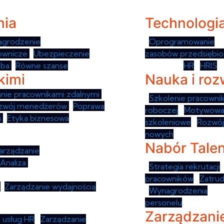
nia
Technologi
grodzenie
•
Oprogramowanie
HR
cownicze
•
Ubezpieczenie
zasobów przedsiębio
oba
•
Równe szanse
Wskaźniki
HR
•
HRIS
kimi
Nauka i roz
nie pracownikami zdalnymi
•
•
Szkolenie pracowni
zwój menedżerów
•
Poprawa
roboczej
•
Motywowa
i
•
Etyka biznesowa
szkoleniowe
•
Rozwój
nowych
pracowników
Nabór Tale
arządzanie
Analiza
strategiczna
•
Strategia rekrutacji
pracowników
•
Zatrud
a
•
Zarządzanie wydajnością
•
Wynagrodzenia
pra
personelu
Zarządzanie
 usług HR
•
Zarządzanie