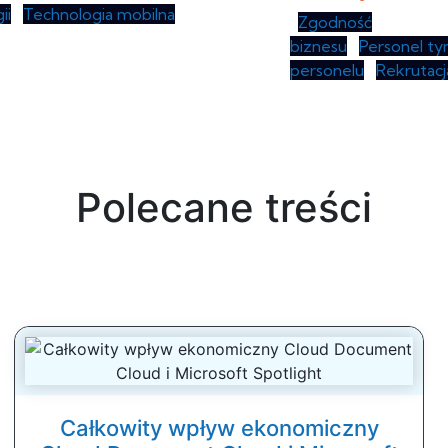
ii
•
Technologia mobilna
•
Zgodność
z przepis
biznesu
•
Personel ty
personelu
•
Rekrutacj
Polecane treści
Całkowity wpływ ekonomiczny