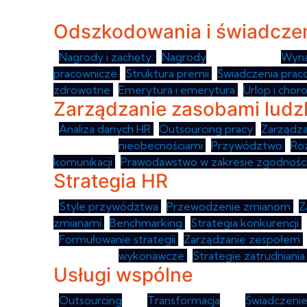
Odszkodowania i świadcze
•
Nagrody i zachęty.
•
Nagrody
pracownicze •
Wyna
pracownicze
•
Struktura premii
•
Świadczenia pra
zdrowotne
•
Emerytura i emerytura
•
Urlop i chor
Zarządzanie zasobami ludz
•
Analiza danych HR
•
Outsourcing pracy
•
Zarządza
Zarządzanie
nieobecnościami
•
Przywództwo
•
Ro
komunikacji
•
Prawodawstwo w zakresie zgodnośc
Strategia HR
•
Style przywództwa
•
Przewodzenie zmianom
•
Z
zmianami
•
Benchmarking
•
Strategia konkurencji
•
•
Formułowanie strategii
•
Zarządzanie zespołem
•
Zarządzanie
wykonawcze
•
Strategie zatrudniani
Usługi wspólne
•
Outsourcing
HR •
Transformacja
HR •
Świadczenie