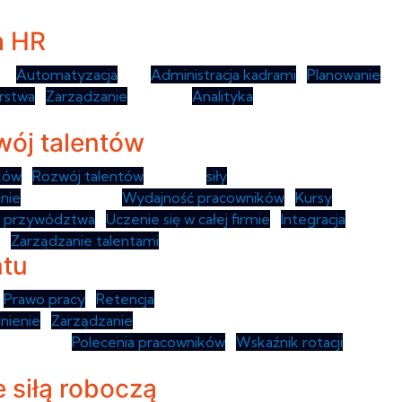
a HR
 •
Automatyzacja
HR •
Administracja kadrami
•
Planowanie
rstwa
•
Zarządzanie
płacami •
Analityka
HR •
wój talentów
ków
•
Rozwój talentów
• Rozwój
siły
nie
pracowników •
Wydajność pracowników
•
Kursy
 przywództwa
•
Uczenie się w całej firmie
•
Integracja
 •
Zarządzanie talentami
ntu
•
Prawo pracy
•
Retencja
nienie
•
Zarządzanie
pracownikami
cowników •
Polecenia pracowników
•
Wskaźnik rotacji
 siłą roboczą