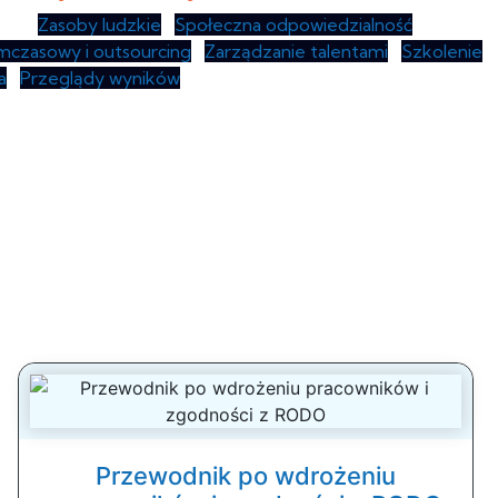
ami •
Zasoby ludzkie
•
Społeczna odpowiedzialność
mczasowy i outsourcing
•
Zarządzanie talentami
•
Szkolenie
a
•
Przeglądy wyników
Przewodnik po wdrożeniu