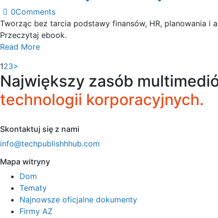
0
Comments
Tworząc bez tarcia podstawy finansów, HR, planowania i 
Przeczytaj ebook.
Read More
Posts
Page
Page
Page
1
2
3
>
Największy zasób multimedió
navigation
technologii korporacyjnych.
Skontaktuj się z nami
info@techpublishhhub.com
Mapa witryny
Dom
Tematy
Najnowsze oficjalne dokumenty
Firmy AZ