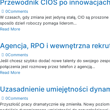
Przewodnik CIOS po innowacjach 
0
Comments
W czasach, gdy zmiana jest jedyną stałą, CIO są proszon
sposób dzień roboczy pomaga liderom…
Read More
Agencja, RPO i wewnętrzna rekr
0
Comments
Jeśli chcesz szybko dodać nowe talenty do swojego zespołu
połączenia jest rozmowę przez telefon z agencją…
Read More
Uzasadnienie umiejętności dyna
0
Comments
Przyszłość pracy dramatycznie się zmieniła. Nowy pozio
podejścia dynamicznego umiejętności do przyszłościowej 