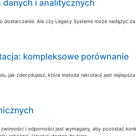
danych i analitycznych
e o dostarczenie. Ale czy Legacy Systems może nadążyć z
utacja: kompleksowe porównanie
, jak zdecydujesz, która metoda rekrutacji jest najlepsza
micznych
m zwinności i odporności jest wymagany, aby pozostać ko
siły roboczej. Uzyskaj dostęp do tego…