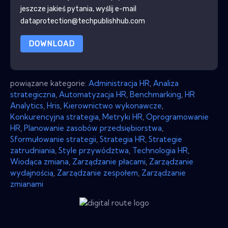
jeszcze jakieś pytania, wyślij e-mail
dataprotection@techpublishhub.com
DOWNLOAD
powiązane kategorie:
Administracja HR
,
Analiza
strategiczna
,
Automatyzacja HR
,
Benchmarking
,
HR
Analytics
,
Hris
,
Kierownictwo wykonawcze
,
Konkurencyjna strategia
,
Metryki HR
,
Oprogramowanie
HR
,
Planowanie zasobów przedsiębiorstwa
,
Sformułowanie strategii
,
Strategia HR
,
Strategie
zatrudniania
,
Style przywództwa
,
Technologia HR
,
Wiodąca zmiana
,
Zarządzanie płacami
,
Zarządzanie
wydajnością
,
Zarządzanie zespołem
,
Zarządzanie
zmianami