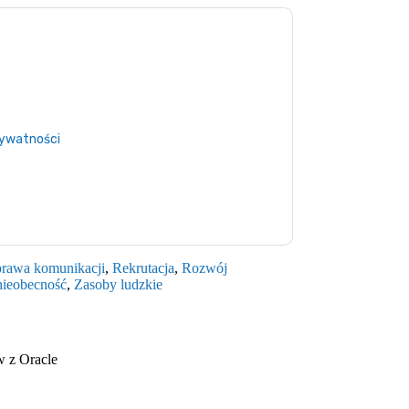
ontakt z tobą e-maile marketingowe lub
ypcji w dowolnym momencie.
Oracle
strony
acji o ochronie prywatności.
ze warunki użytkowania. Wszystkie dane są
rywatności
. Jeśli masz jeszcze jakieś pytania,
b.com
rawa komunikacji
,
Rekrutacja
,
Rozwój
nieobecność
,
Zasoby ludzkie
w z
Oracle