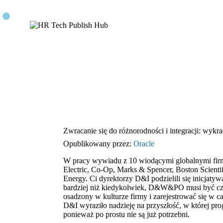
Zwracanie się do różnorodności i integracji: wykr
Opublikowany przez:
Oracle
W pracy wywiadu z 10 wiodącymi globalnymi firm
Electric, Co-Op, Marks & Spencer, Boston Scienti
Energy. Ci dyrektorzy D&I podzielili się inicjatywa
bardziej niż kiedykolwiek, D&W&PO musi być cz
osadzony w kulturze firmy i zarejestrować się w ca
D&I wyraziło nadzieję na przyszłość, w której prog
ponieważ po prostu nie są już potrzebni.