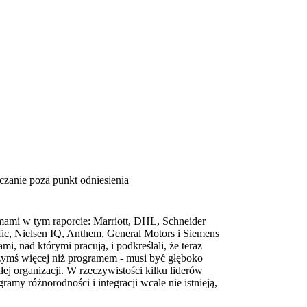
aczanie poza punkt odniesienia
ami w tym raporcie: Marriott, DHL, Schneider
fic, Nielsen IQ, Anthem, General Motors i Siemens
mi, nad którymi pracują, i podkreślali, że teraz
ymś więcej niż programem - musi być głęboko
łej organizacji. W rzeczywistości kilku liderów
ramy różnorodności i integracji wcale nie istnieją,