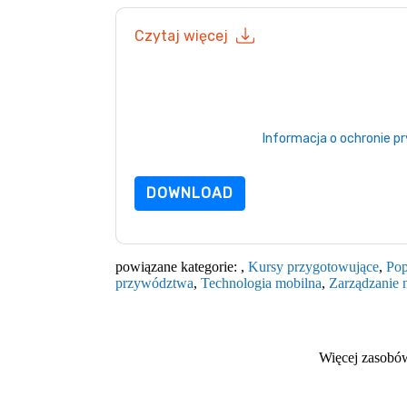
Czytaj więcej
Wysyłając ten formularz zgadzasz się
Oracle
k
telefonicznie. Możesz zrezygnować z subskr
internetowe i komunikacji podlegają ich Inform
Zamawiając ten zasób, wyrażasz zgodę na nas
chroniony przez nasz
Informacja o ochronie p
wyślij e-mail dataprotection@techpublishhu
DOWNLOAD
powiązane kategorie:
,
Kursy przygotowujące
,
Pop
przywództwa
,
Technologia mobilna
,
Zarządzanie 
Więcej zasobó