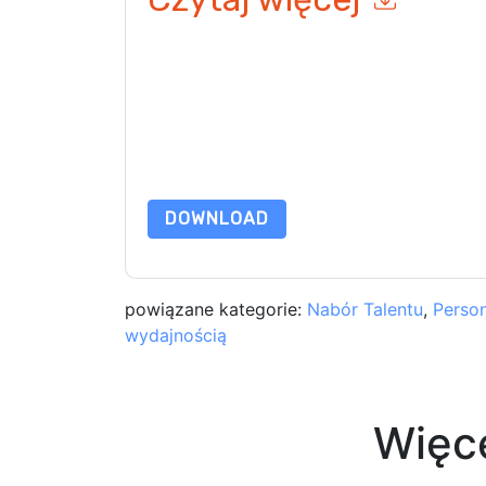
Wysyłając ten formularz zgadzasz się
SAP
konta
telefonicznie. Możesz zrezygnować z subskryp
internetowe i komunikacji podlegają ich Informac
Zamawiając ten zasób, wyrażasz zgodę na nasze
chroniony przez nasz
Informacja o ochronie pry
wyślij e-mail dataprotection@techpublishhub.
DOWNLOAD
powiązane kategorie:
Nabór Talentu
,
Person
wydajnością
Więc