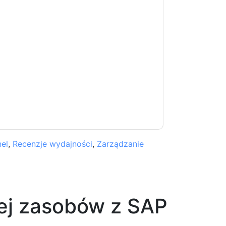
kt z tobą e-maile marketingowe lub
cji w dowolnym momencie.
SAP
strony
ji o ochronie prywatności.
 warunki użytkowania. Wszystkie dane są
watności
. Jeśli masz jeszcze jakieś pytania,
com
el
,
Recenzje wydajności
,
Zarządzanie
ej zasobów z
SAP