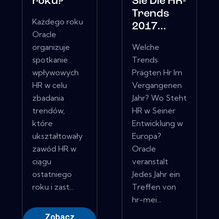
roku?
Sie Die HR-
Trends
Każdego roku
2017...
Oracle
organizuje
Welche
spotkanie
Trends
wpływowych
Prägten Hr Im
HR w celu
Vergangenen
zbadania
Jahr? Wo Steht
trendów,
HR w Seiner
które
Entwicklung w
ukształtowały
Europa?
zawód HR w
Oracle
ciągu
veranstalt
ostatniego
Jedes Jahr ein
roku i zast...
Treffen von
hr-mei...
Zobacz