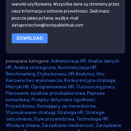
warunki użytkowania. Wszystkie dane są chroniony przez
nasz
Informacja o ochronie prywatności
. Jeśli masz
jeszcze jakieś pytania, wyślij e-mail
dataprotection@techpublishhub.com
DOWNLOAD
powiązane kategorie:
Administracja HR
,
Analiza danych
HR
,
Analiza strategiczna
,
Automatyzacja HR
,
Benchmarking
,
Etyka biznesu
,
HR Analytics
,
Hris
,
Kierownictwo wykonawcze
,
Konkurencyjna strategia
,
Metryki HR
,
Oprogramowanie HR
,
Outsourcing pracy
,
Planowanie zasobów przedsiębiorstwa
,
Poprawa
komunikacji
,
Przepisy dotyczące zgodności
,
Przywództwo
,
Rozwijający się menedżerów
,
Sformułowanie strategii
,
Strategia HR
,
Strategie
zatrudniania
,
Style przywództwa
,
Technologia HR
,
Wiodąca zmiana
,
Zarządzanie nieobecność
,
Zarządzanie