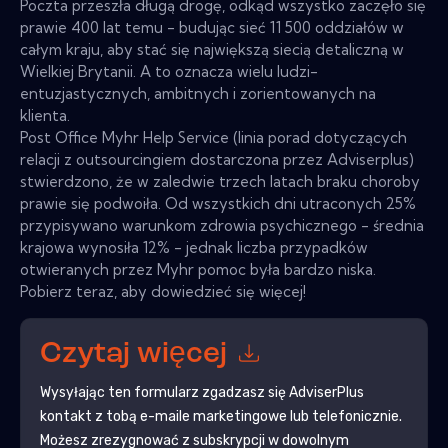
Poczta przeszła długą drogę, odkąd wszystko zaczęło się
prawie 400 lat temu - budując sieć 11 500 oddziałów w
całym kraju, aby stać się największą siecią detaliczną w
Wielkiej Brytanii. A to oznacza wielu ludzi-
entuzjastycznych, ambitnych i zorientowanych na
klienta.
Post Office Myhr Help Service (linia porad dotyczących
relacji z outsourcingiem dostarczona przez Adviserplus)
stwierdzono, że w zaledwie trzech latach braku choroby
prawie się podwoiła. Od wszystkich dni utraconych 25%
przypisywano warunkom zdrowia psychicznego - średnia
krajowa wynosiła 12% - jednak liczba przypadków
otwieranych przez Myhr pomoc była bardzo niska.
Pobierz teraz, aby dowiedzieć się więcej!
Czytaj więcej
Wysyłając ten formularz zgadzasz się
AdviserPlus
kontakt z tobą e-maile marketingowe lub telefonicznie.
Możesz zrezygnować z subskrypcji w dowolnym