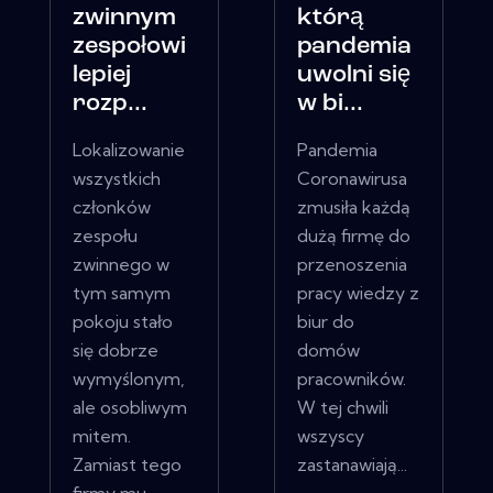
zwinnym
którą
zespołowi
pandemia
lepiej
uwolni się
rozp...
w bi...
Lokalizowanie
Pandemia
wszystkich
Coronawirusa
członków
zmusiła każdą
zespołu
dużą firmę do
zwinnego w
przenoszenia
tym samym
pracy wiedzy z
pokoju stało
biur do
się dobrze
domów
wymyślonym,
pracowników.
ale osobliwym
W tej chwili
mitem.
wszyscy
Zamiast tego
zastanawiają...