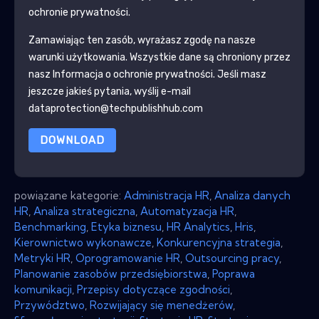
ochronie prywatności.
Zamawiając ten zasób, wyrażasz zgodę na nasze
warunki użytkowania. Wszystkie dane są chroniony przez
nasz
Informacja o ochronie prywatności
. Jeśli masz
jeszcze jakieś pytania, wyślij e-mail
dataprotection@techpublishhub.com
DOWNLOAD
powiązane kategorie:
Administracja HR
,
Analiza danych
HR
,
Analiza strategiczna
,
Automatyzacja HR
,
Benchmarking
,
Etyka biznesu
,
HR Analytics
,
Hris
,
Kierownictwo wykonawcze
,
Konkurencyjna strategia
,
Metryki HR
,
Oprogramowanie HR
,
Outsourcing pracy
,
Planowanie zasobów przedsiębiorstwa
,
Poprawa
komunikacji
,
Przepisy dotyczące zgodności
,
Przywództwo
,
Rozwijający się menedżerów
,