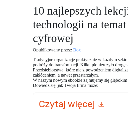
10 najlepszych lekcj
technologii na temat
cyfrowej
Opublikowany przez:
Box
Tradycyjne organizacje praktycznie w każdym sekto
podróży do transformacji. Kilku pionierczyło drogę sw
Przedsiębiorstwa, które nie z powodzeniem digitalizu
zakłóceniem, a nawet przestarzałym.
W naszym nowym ebookie zajmujemy się głębokim 
Dowiedz się, jak Twoja firma może:
Czytaj więcej
Wysyłając ten formularz zgadzasz się
Box
konta
telefonicznie. Możesz zrezygnować z subskryp
internetowe i komunikacji podlegają ich Informac