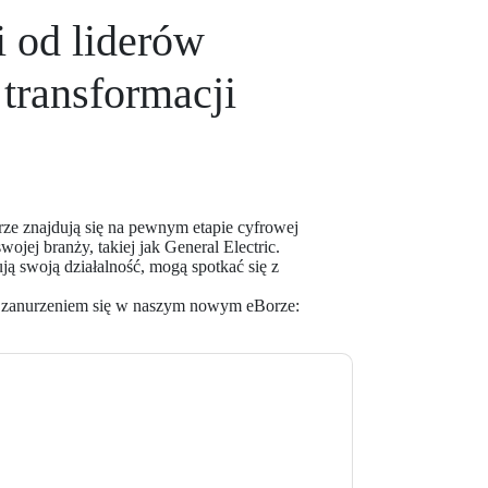
i od liderów
 transformacji
rze znajdują się na pewnym etapie cyfrowej
ojej branży, takiej jak General Electric.
ją swoją działalność, mogą spotkać się z
zanurzeniem się w naszym nowym eBorze:
kt z tobą e-maile marketingowe lub
cji w dowolnym momencie.
Box
strony
ji o ochronie prywatności.