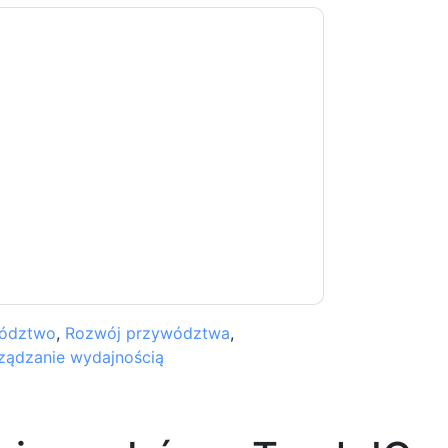
ontakt z tobą e-maile marketingowe lub
cji w dowolnym momencie.
Torch IO
strony
ji o ochronie prywatności.
 warunki użytkowania. Wszystkie dane są
watności
. Jeśli masz jeszcze jakieś pytania,
com
ództwo
,
Rozwój przywództwa
,
ządzanie wydajnością