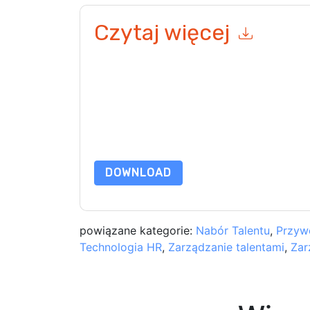
Czytaj więcej
Wysyłając ten formularz zgadzasz się
Torch IO
k
telefonicznie. Możesz zrezygnować z subskryp
internetowe i komunikacji podlegają ich Informac
Zamawiając ten zasób, wyrażasz zgodę na nasze
chroniony przez nasz
Informacja o ochronie pry
wyślij e-mail dataprotection@techpublishhub.
DOWNLOAD
powiązane kategorie:
Nabór Talentu
,
Przyw
Technologia HR
,
Zarządzanie talentami
,
Zar