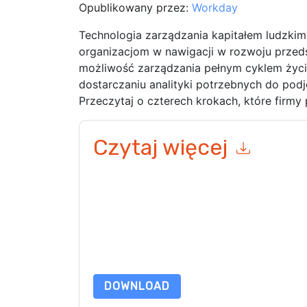
Opublikowany przez:
Workday
Technologia zarządzania kapitałem ludzki
organizacjom w nawigacji w rozwoju przed
możliwość zarządzania pełnym cyklem życia 
dostarczaniu analityki potrzebnych do pod
Przeczytaj o czterech krokach, które firmy
Czytaj więcej
Wysyłając ten formularz zgadzasz się
Workday
k
telefonicznie. Możesz zrezygnować z subskryp
internetowe i komunikacji podlegają ich Informac
Zamawiając ten zasób, wyrażasz zgodę na nasze
chroniony przez nasz
Informacja o ochronie pry
wyślij e-mail dataprotection@techpublishhub.
DOWNLOAD