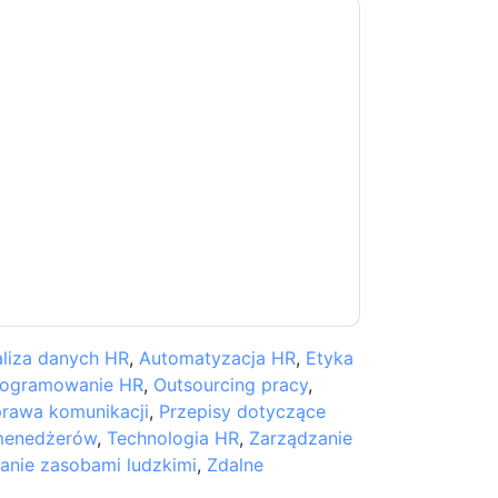
ow
kontakt z tobą e-maile marketingowe lub
cji w dowolnym momencie.
ServiceNow
strony
ji o ochronie prywatności.
 warunki użytkowania. Wszystkie dane są
watności
. Jeśli masz jeszcze jakieś pytania,
com
liza danych HR
,
Automatyzacja HR
,
Etyka
ogramowanie HR
,
Outsourcing pracy
,
rawa komunikacji
,
Przepisy dotyczące
 menedżerów
,
Technologia HR
,
Zarządzanie
anie zasobami ludzkimi
,
Zdalne