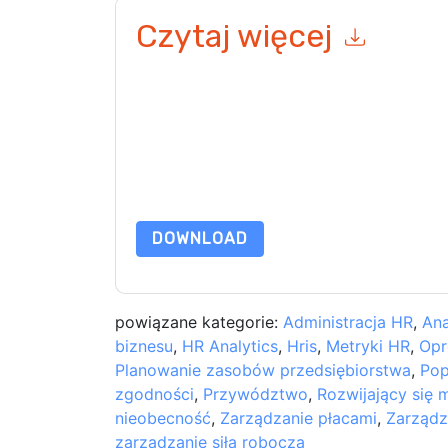
Czytaj więcej
Wysyłając ten formularz zgadzasz się
ServiceN
telefonicznie. Możesz zrezygnować z subskryp
internetowe i komunikacji podlegają ich Informac
Zamawiając ten zasób, wyrażasz zgodę na nasze
chroniony przez nasz
Informacja o ochronie pry
wyślij e-mail dataprotection@techpublishhub.
DOWNLOAD
powiązane kategorie:
Administracja HR
,
Ana
biznesu
,
HR Analytics
,
Hris
,
Metryki HR
,
Opr
Planowanie zasobów przedsiębiorstwa
,
Pop
zgodności
,
Przywództwo
,
Rozwijający się
nieobecność
,
Zarządzanie płacami
,
Zarządz
zarządzanie siłą roboczą